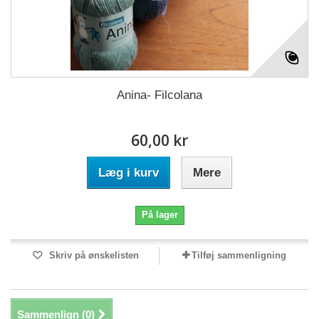
Anina- Filcolana
60,00 kr
Læg i kurv
Mere
På lager
Skriv på ønskelisten
Tilføj sammenligning
Sammenlign (
0
)