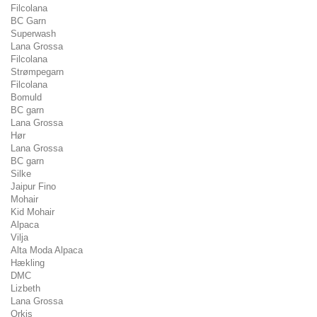
Filcolana
BC Garn
Superwash
Lana Grossa
Filcolana
Strømpegarn
Filcolana
Bomuld
BC garn
Lana Grossa
Hør
Lana Grossa
BC garn
Silke
Jaipur Fino
Mohair
Kid Mohair
Alpaca
Vilja
Alta Moda Alpaca
Hækling
DMC
Lizbeth
Lana Grossa
Orkis