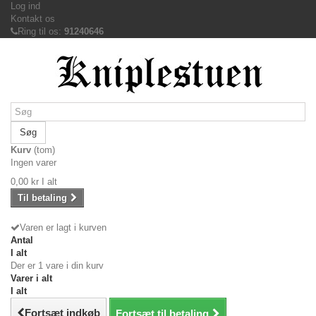
Log ind
Kontakt os
Ring til os:
91240646
Søg
Kurv
(tom)
Ingen varer
0,00 kr
I alt
Til betaling
Varen er lagt i kurven
Antal
I alt
Der er 1 vare i din kurv
Varer i alt
I alt
Fortsæt indkøb
Fortsæt til betaling