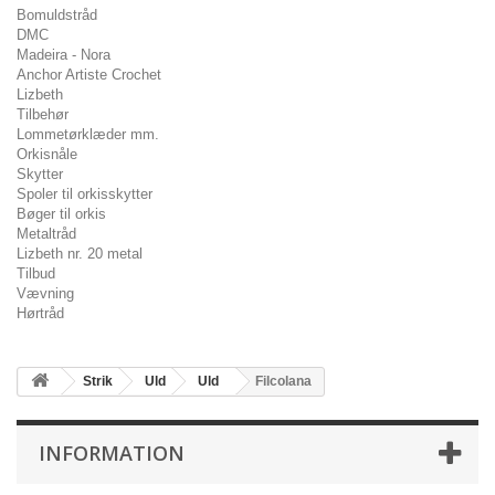
Bomuldstråd
DMC
Madeira - Nora
Anchor Artiste Crochet
Lizbeth
Tilbehør
Lommetørklæder mm.
Orkisnåle
Skytter
Spoler til orkisskytter
Bøger til orkis
Metaltråd
Lizbeth nr. 20 metal
Tilbud
Vævning
Hørtråd
Strik
Uld
Uld
Filcolana
INFORMATION