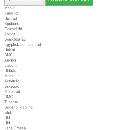
Menu
Knipling
Hørtråd
Bockens
Goldschild
Øvrige
Bomuldstråd
Egyptisk bomuldstråd
Unikat
DMC
Anchor
Lizbeth
Uldtråd
Mora
Acryltråd
Silketråd
Metaltråd
DMC
Tilbehør
Bøger til knipling
Strik
Uld
Uld
Lana Grossa