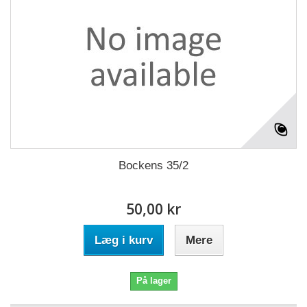
Bockens 35/2
50,00 kr
Læg i kurv
Mere
På lager