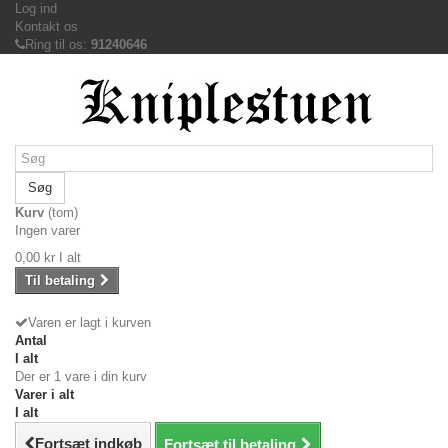
Log ind
Kontakt os
Ring til os:
91240646
Søg
Kurv
(tom)
Ingen varer
0,00 kr
I alt
Til betaling
Varen er lagt i kurven
Antal
I alt
Der er 1 vare i din kurv
Varer i alt
I alt
Fortsæt indkøb
Fortsæt til betaling