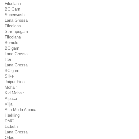
Filcolana
BC Garn
Superwash
Lana Grossa
Filcolana
Strømpegarn
Filcolana
Bomuld
BC garn
Lana Grossa
Hør
Lana Grossa
BC garn
Silke
Jaipur Fino
Mohair
Kid Mohair
Alpaca
Vilja
Alta Moda Alpaca
Hækling
DMC
Lizbeth
Lana Grossa
Orkis