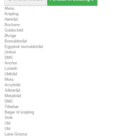
Menu
Knipling
Hørtråd
Bockens
Goldschild
Øvrige
Bomuldstråd
Egyptisk bomuldstråd
Unikat
DMC
Anchor
Lizbeth
Uldtråd
Mora
Acryltråd
Silketråd
Metaltråd
DMC
Tilbehør
Bøger til knipling
Strik
Uld
Uld
Lana Grossa