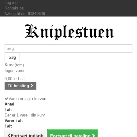
Log ind
Kontakt os
Ring til os:
91240646
Søg
Kurv
(tom)
Ingen varer
0,00 kr
I alt
Til betaling
Varen er lagt i kurven
Antal
I alt
Der er 1 vare i din kurv
Varer i alt
I alt
Fortsæt indkøb
Fortsæt til betaling