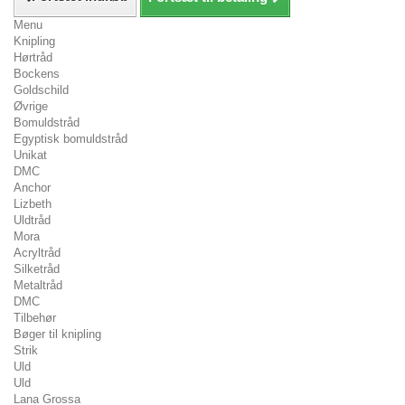
Menu
Knipling
Hørtråd
Bockens
Goldschild
Øvrige
Bomuldstråd
Egyptisk bomuldstråd
Unikat
DMC
Anchor
Lizbeth
Uldtråd
Mora
Acryltråd
Silketråd
Metaltråd
DMC
Tilbehør
Bøger til knipling
Strik
Uld
Uld
Lana Grossa