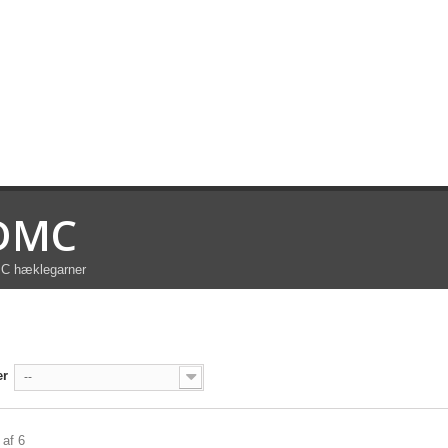
DMC
C hæklegarner
er
--
 af 6