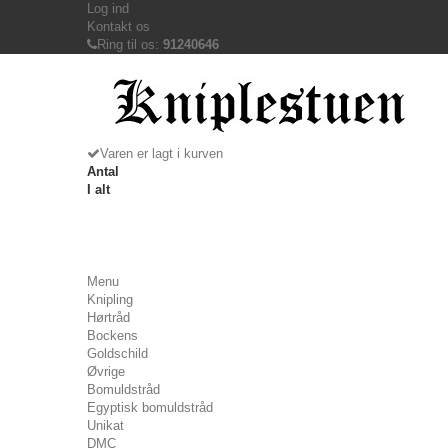
Log ind
Kontakt os
Ring til os:
91240646
Varen er lagt i kurven
Antal
I alt
Menu
Knipling
Hørtråd
Bockens
Goldschild
Øvrige
Bomuldstråd
Egyptisk bomuldstråd
Unikat
DMC