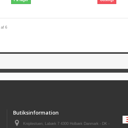
 af 6
Butiksinformation
Kniplestuen, Labæk 7 4300 Holbæk Danmark - DK -