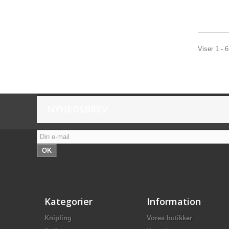
Viser 1 - 6
NYHEDSBREV
OK
Kategorier
Information
Knipling
Vores butikker