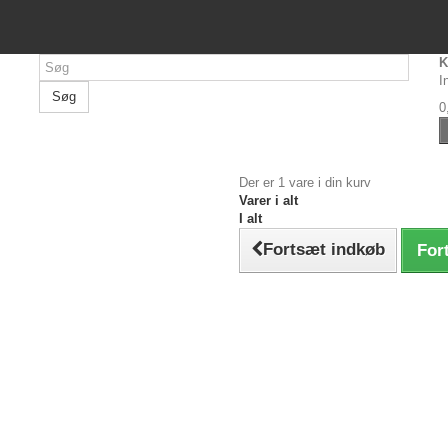
K
I
Søg
0
Der er 1 vare i din kurv
Varer i alt
I alt
Fortsæt indkøb
Fort