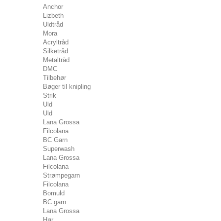
Anchor
Lizbeth
Uldtråd
Mora
Acryltråd
Silketråd
Metaltråd
DMC
Tilbehør
Bøger til knipling
Strik
Uld
Uld
Lana Grossa
Filcolana
BC Garn
Superwash
Lana Grossa
Filcolana
Strømpegarn
Filcolana
Bomuld
BC garn
Lana Grossa
Hør