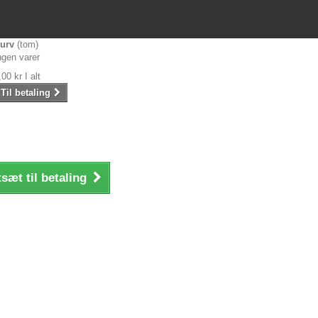
urv
(tom)
ngen varer
,00 kr
I alt
Til betaling
sæt til betaling