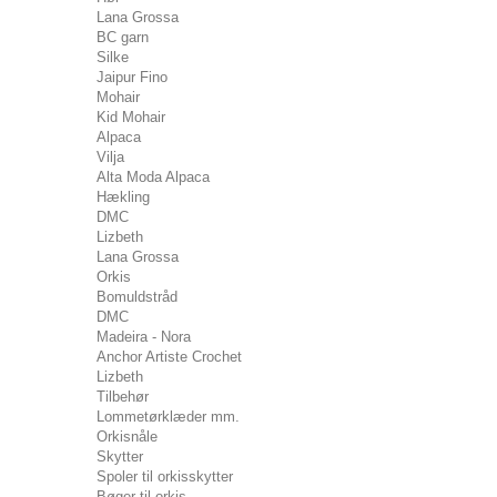
Lana Grossa
BC garn
Silke
Jaipur Fino
Mohair
Kid Mohair
Alpaca
Vilja
Alta Moda Alpaca
Hækling
DMC
Lizbeth
Lana Grossa
Orkis
Bomuldstråd
DMC
Madeira - Nora
Anchor Artiste Crochet
Lizbeth
Tilbehør
Lommetørklæder mm.
Orkisnåle
Skytter
Spoler til orkisskytter
Bøger til orkis