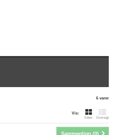
6 varer
Vis:
Gitter
Oversigt
Sammenlign (
0
)