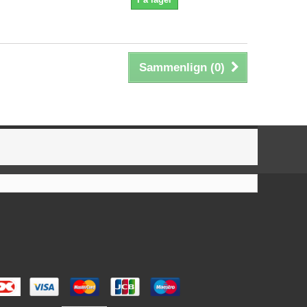
Sammenlign (
0
)