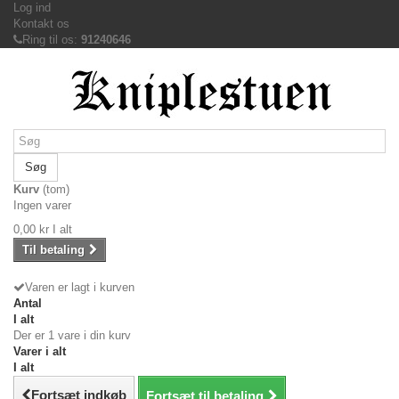
Log ind
Kontakt os
Ring til os:
91240646
Søg
Kurv
(tom)
Ingen varer
0,00 kr
I alt
Til betaling
Varen er lagt i kurven
Antal
I alt
Der er 1 vare i din kurv
Varer i alt
I alt
Fortsæt indkøb
Fortsæt til betaling