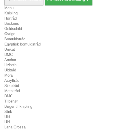
Menu
Knipling
Hørtråd
Bockens
Goldschild
Øvrige
Bomuldstråd
Egyptisk bomuldstråd
Unikat
DMC
Anchor
Lizbeth
Uldtråd
Mora
Acryltråd
Silketråd
Metaltråd
DMC
Tilbehør
Bøger til knipling
Strik
Uld
Uld
Lana Grossa