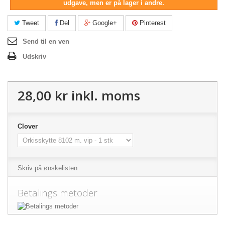
udgave, men er på lager i andre.
Tweet
Del
Google+
Pinterest
Send til en ven
Udskriv
28,00 kr
inkl. moms
Clover
Skriv på ønskelisten
Betalings metoder