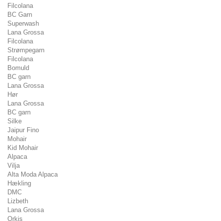
Filcolana
BC Garn
Superwash
Lana Grossa
Filcolana
Strømpegarn
Filcolana
Bomuld
BC garn
Lana Grossa
Hør
Lana Grossa
BC garn
Silke
Jaipur Fino
Mohair
Kid Mohair
Alpaca
Vilja
Alta Moda Alpaca
Hækling
DMC
Lizbeth
Lana Grossa
Orkis