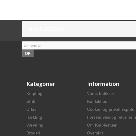
NYHEDSBREV
OK
Kategorier
Information
Knipling
Vores butikker
Strik
Kontakt os
Orkis
Cookie- og privatlivspolit
Hækling
Forsendelse og returneri
Vævning
Om Kniplestuen
Broderi
Oversigt