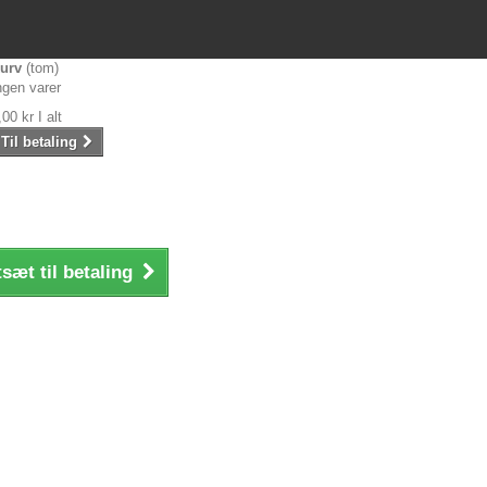
urv
(tom)
ngen varer
,00 kr
I alt
Til betaling
sæt til betaling