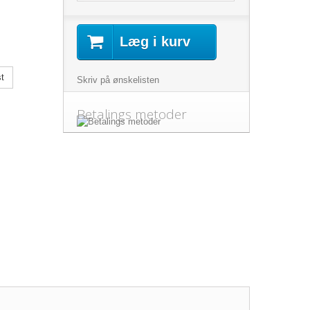
Læg i kurv
t
Skriv på ønskelisten
Betalings metoder