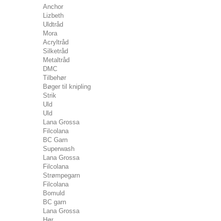
Anchor
Lizbeth
Uldtråd
Mora
Acryltråd
Silketråd
Metaltråd
DMC
Tilbehør
Bøger til knipling
Strik
Uld
Uld
Lana Grossa
Filcolana
BC Garn
Superwash
Lana Grossa
Filcolana
Strømpegarn
Filcolana
Bomuld
BC garn
Lana Grossa
Hør