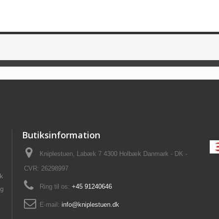
Butiksinformation
Kniplestuen, Labæk 7 4300 Holbæk Danmark - DK -
CVR: 26298997
ik
Ring til os:
+45 91240646
ng
E-mail:
info@kniplestuen.dk