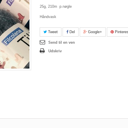
25g, 210m p.nøgle
Håndvask
Tweet
Del
Google+
Pinteres
Send til en ven
Udskriv