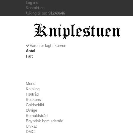
Log ind
Kontakt os
Ring til os:
91240646
Varen er lagt i kurven
Antal
I alt
Menu
Knipling
Hørtråd
Bockens
Goldschild
Øvrige
Bomuldstråd
Egyptisk bomuldstråd
Unikat
DMC