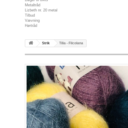
Metaltråd
Lizbeth nr. 20 metal
Tilbud
Vævning
Hørtråd
Strik
Tilia - Filcolana