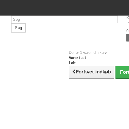
K
I
Søg
0
Der er 1 vare i din kurv
Varer i alt
I alt
Fortsæt indkøb
Fort