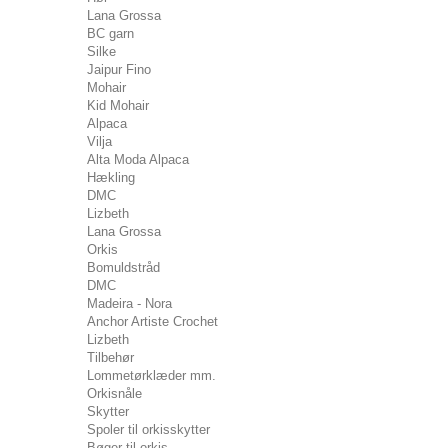
Lana Grossa
BC garn
Silke
Jaipur Fino
Mohair
Kid Mohair
Alpaca
Vilja
Alta Moda Alpaca
Hækling
DMC
Lizbeth
Lana Grossa
Orkis
Bomuldstråd
DMC
Madeira - Nora
Anchor Artiste Crochet
Lizbeth
Tilbehør
Lommetørklæder mm.
Orkisnåle
Skytter
Spoler til orkisskytter
Bøger til orkis